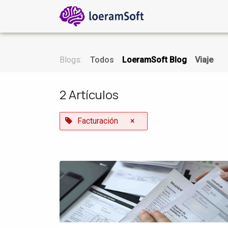
Ir al contenido
Inicio
Blog
De
Blogs:
Todos
LoeramSoft Blog
Viaje
2 Artículos
Facturación
×